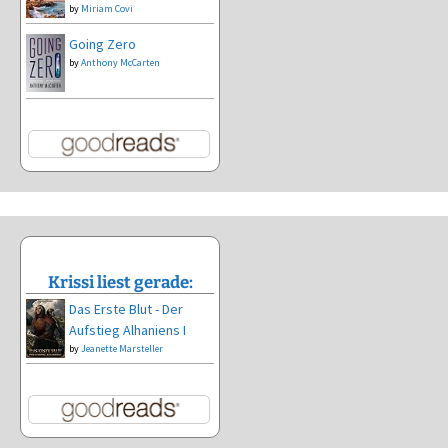
by
Miriam Covi
Going Zero
by
Anthony McCarten
Krissi liest gerade:
Das Erste Blut - Der
Aufstieg Alhaniens I
by
Jeanette Marsteller