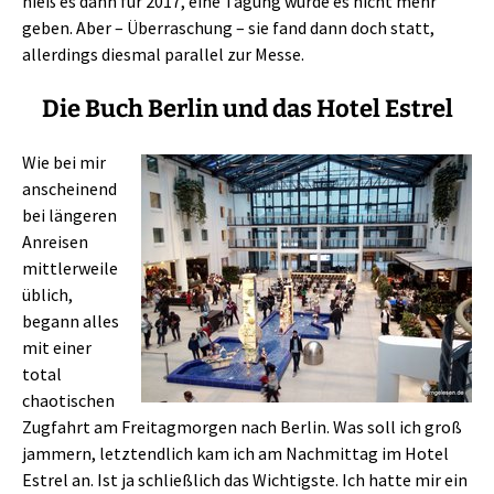
hieß es dann für 2017, eine Tagung würde es nicht mehr
geben. Aber – Überraschung – sie fand dann doch statt,
allerdings diesmal parallel zur Messe.
Die Buch Berlin und das Hotel Estrel
Wie bei mir
anscheinend
bei längeren
Anreisen
mittlerweile
üblich,
begann alles
mit einer
total
chaotischen
Zugfahrt am Freitagmorgen nach Berlin. Was soll ich groß
jammern, letztendlich kam ich am Nachmittag im Hotel
Estrel an. Ist ja schließlich das Wichtigste. Ich hatte mir ein