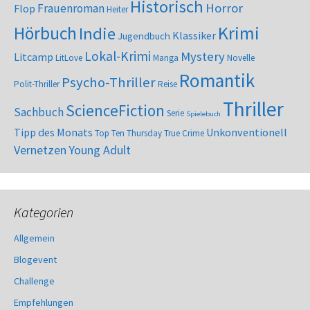
Historisch
Horror
Frauenroman
Flop
Heiter
Krimi
Hörbuch
Indie
Klassiker
Jugendbuch
Lokal-Krimi
Mystery
Litcamp
LitLove
Manga
Novelle
Romantik
Psycho-Thriller
Polit-Thriller
Reise
Thriller
ScienceFiction
Sachbuch
Serie
Spielebuch
Tipp des Monats
Unkonventionell
Top Ten Thursday
True Crime
Vernetzen
Young Adult
Kategorien
Allgemein
Blogevent
Challenge
Empfehlungen