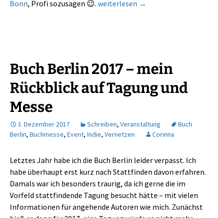
#Litcamp18 – wieder für eine Überr
Bonn
, Profi sozusagen 😉.
weiterlesen
→
Buch Berlin 2017 – mein
Rückblick auf Tagung und
Messe
3. Dezember 2017
Schreiben
,
Veranstaltung
Buch
Berlin
,
Buchmesse
,
Event
,
Indie
,
Vernetzen
Corinna
Letztes Jahr habe ich die Buch Berlin leider verpasst. Ich
habe überhaupt erst kurz nach Stattfinden davon erfahren.
Damals war ich besonders traurig, da ich gerne die im
Vorfeld stattfindende Tagung besucht hätte – mit vielen
Informationen für angehende Autoren wie mich. Zunächst