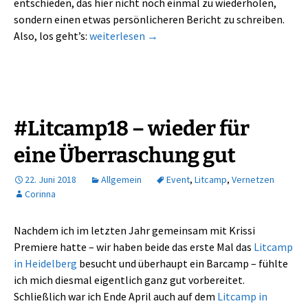
entschieden, das hier nicht noch einmal zu wiederholen,
sondern einen etwas persönlicheren Bericht zu schreiben.
#Litcamp 18 – Eine tolle Herausforderung für 
Also, los geht’s:
weiterlesen
→
#Litcamp18 – wieder für
eine Überraschung gut
22. Juni 2018
Allgemein
Event
,
Litcamp
,
Vernetzen
Corinna
Nachdem ich im letzten Jahr gemeinsam mit Krissi
Premiere hatte – wir haben beide das erste Mal das
Litcamp
in Heidelberg
besucht und überhaupt ein Barcamp – fühlte
ich mich diesmal eigentlich ganz gut vorbereitet.
Schließlich war ich Ende April auch auf dem
Litcamp in