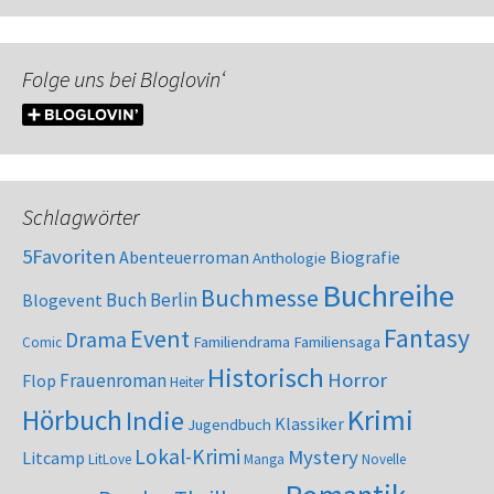
Folge uns bei Bloglovin‘
Schlagwörter
5Favoriten
Abenteuerroman
Biografie
Anthologie
Buchreihe
Buchmesse
Buch Berlin
Blogevent
Fantasy
Event
Drama
Familiendrama
Familiensaga
Comic
Historisch
Horror
Frauenroman
Flop
Heiter
Krimi
Hörbuch
Indie
Klassiker
Jugendbuch
Lokal-Krimi
Mystery
Litcamp
LitLove
Manga
Novelle