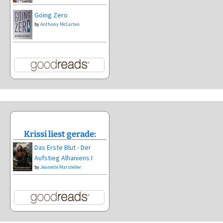
Going Zero
by
Anthony McCarten
Krissi liest gerade:
Das Erste Blut - Der
Aufstieg Alhaniens I
by
Jeanette Marsteller