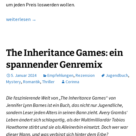
um jeden Preis loswerden wollen.
Erbin in Gefahr: The Inheritance Games 2
weiterlesen
→
The Inheritance Games: ein
spannender Genremix
5. Januar 2024
Empfehlungen
,
Rezension
Jugendbuch
,
Mystery
,
Romantik
,
Thriller
Corinna
Die faszinierende Welt von „The Inheritance Games“ von
Jennifer Lynn Barnes ist ein Buch, das nicht nur Jugendliche,
sondern Leser jeden Alters in seinen Bann zieht. Avery Grambs‘
Leben ändert sich schlagartig, als der Multimilliardär Tobias
Hawthorne stirbt und sie als Alleinerbin einsetzt. Doch wer war
dieser Mann, und was verbirgt sich hinter dem Erbe?