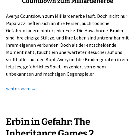
Countdown zum Milliardenerbe
Averys Countdown zum Milliardenerbe läuft. Doch nicht nur
Paparazzi heften sich an ihre Fersen, auch tödliche
Gefahren lauern hinter jeder Ecke. Die Hawthorne-Brüder
sind ihre einzige Stütze, und ihre Leben sind untrennbar mit
ihrem eigenen verbunden. Doch als der entscheidende
Moment naht, taucht ein unerwarteter Besucher auf und
stellt alles auf den Kopf. Avery und die Brüder geraten in ein
letztes, gefährliches Spiel, inszeniert von einem
unbekannten und mächtigen Gegenspieler.
Der letzte Schachzug: Finale von The Inheritance Games
weiterlesen
→
Erbin in Gefahr: The
Inheritance Games 2