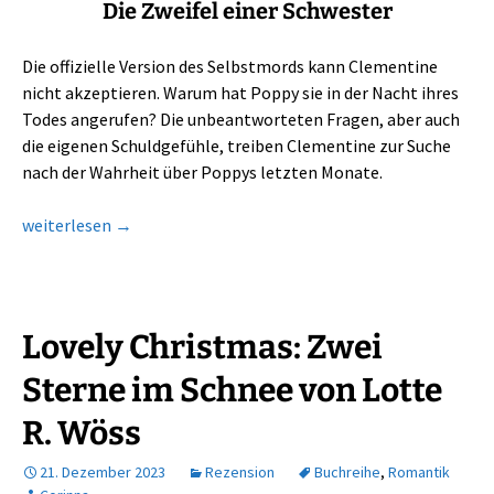
Die Zweifel einer Schwester
Die offizielle Version des Selbstmords kann Clementine
nicht akzeptieren. Warum hat Poppy sie in der Nacht ihres
Todes angerufen? Die unbeantworteten Fragen, aber auch
die eigenen Schuldgefühle, treiben Clementine zur Suche
nach der Wahrheit über Poppys letzten Monate.
Abgrund: beklemmender Thriller
weiterlesen
→
Lovely Christmas: Zwei
Sterne im Schnee von Lotte
R. Wöss
21. Dezember 2023
Rezension
Buchreihe
,
Romantik