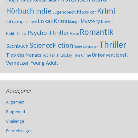
Heiter
Krimi
Hörbuch
Indie
Klassiker
Jugendbuch
Lokal-Krimi
Mystery
Litcamp
LitLove
Manga
Novelle
Romantik
Psycho-Thriller
Polit-Thriller
Reise
Thriller
ScienceFiction
Sachbuch
Serie
Spielebuch
Tipp des Monats
Unkonventionell
Top Ten Thursday
True Crime
Vernetzen
Young Adult
Kategorien
Allgemein
Blogevent
Challenge
Empfehlungen