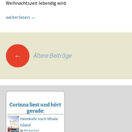
Weihnachtszeit lebendig wird.
Lovely Christmas: Zwei Sterne im Schnee von Lotte R. Wöss
weiterlesen
→
Beitragsnavigation
←
Ältere Beiträge
Corinna liest und hört
gerade:
Heimkehr nach Whale
Island
by
Miriam Covi