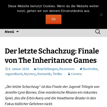
Zum
Gerngelesen
Diese Website benutzt Cookies. Wenn du die Website weiter
Inhalt
nutzt, gehen wir von deinem Einverständnis aus.
"Lesen heißt, durch fremde Hand träumen"
springen
OK
(Fernando Pessoa)
Suchen
Menü
nach:
Der letzte Schachzug: Finale
von The Inheritance Games
8. Januar 2024
Empfehlungen
,
Rezension
Buchreihe
,
Jugendbuch
,
Mystery
,
Romantik
,
Thriller
Corinna
„Der letzte Schachzug“ ist das Finale der Jugend-Trilogie von
Jennifer Lynn Barnes. Eine mörderische Mission ein riskantes
Spiel, das die Erbin Avery und die Hawthorne-Brüder in den
Fokus tödlicher Gefahren rückt.