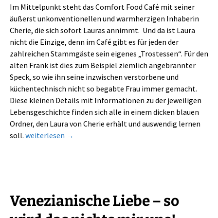
Im Mittelpunkt steht das Comfort Food Café mit seiner
äußerst unkonventionellen und warmherzigen Inhaberin
Cherie, die sich sofort Lauras annimmt. Und da ist Laura
nicht die Einzige, denn im Café gibt es für jeden der
zahlreichen Stammgäste sein eigenes „Trostessen“. Für den
alten Frank ist dies zum Beispiel ziemlich angebrannter
Speck, so wie ihn seine inzwischen verstorbene und
küchentechnisch nicht so begabte Frau immer gemacht.
Diese kleinen Details mit Informationen zu der jeweiligen
Lebensgeschichte finden sich alle in einem dicken blauen
Ordner, den Laura von Cherie erhält und auswendig lernen
Frühstück mit Meerblick – ein Wohlfühlbuch
soll.
weiterlesen
→
Venezianische Liebe – so