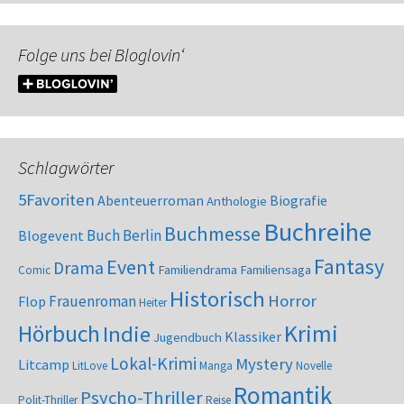
Folge uns bei Bloglovin‘
Schlagwörter
5Favoriten
Abenteuerroman
Biografie
Anthologie
Buchreihe
Buchmesse
Buch Berlin
Blogevent
Fantasy
Event
Drama
Familiendrama
Familiensaga
Comic
Historisch
Horror
Frauenroman
Flop
Heiter
Krimi
Hörbuch
Indie
Klassiker
Jugendbuch
Lokal-Krimi
Mystery
Litcamp
LitLove
Manga
Novelle
Romantik
Psycho-Thriller
Polit-Thriller
Reise