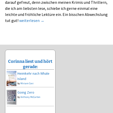
darauf gefreut, denn zwischen meinen Krimis und Thrillern,
die ich am liebsten lese, schiebe ich gerne einmal eine
leichte und fröhliche Lektüre ein. Ein bisschen Abwechslung
Venezianische Liebe – so wird das nichts mir uns!
tut gut!
weiterlesen
→
Corinna liest und hört
gerade:
Heimkehr nach Whale
Island
by
Miriam Covi
Going Zero
by
Anthony McCarten