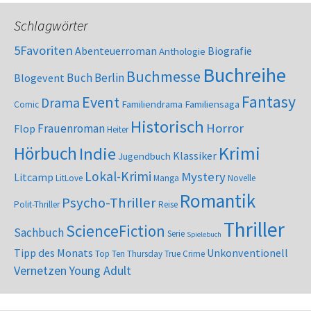
Schlagwörter
5Favoriten
Abenteuerroman
Biografie
Anthologie
Buchreihe
Buchmesse
Buch Berlin
Blogevent
Fantasy
Event
Drama
Familiendrama
Familiensaga
Comic
Historisch
Horror
Frauenroman
Flop
Heiter
Krimi
Hörbuch
Indie
Klassiker
Jugendbuch
Lokal-Krimi
Mystery
Litcamp
LitLove
Manga
Novelle
Romantik
Psycho-Thriller
Polit-Thriller
Reise
Thriller
ScienceFiction
Sachbuch
Serie
Spielebuch
Tipp des Monats
Unkonventionell
Top Ten Thursday
True Crime
Vernetzen
Young Adult