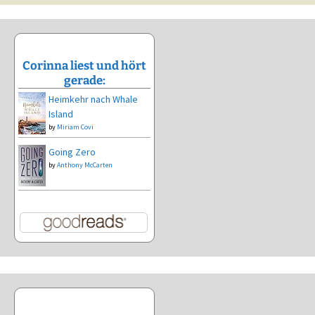
Corinna liest und hört
gerade:
Heimkehr nach Whale
Island
by
Miriam Covi
Going Zero
by
Anthony McCarten