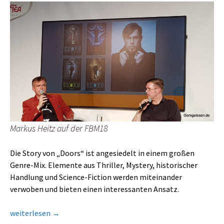
Markus Heitz auf der FBM18
Die Story von „Doors“ ist angesiedelt in einem großen
Genre-Mix. Elemente aus Thriller, Mystery, historischer
Handlung und Science-Fiction werden miteinander
verwoben und bieten einen interessanten Ansatz.
„Doors – Die erste Staffel“ von Markus Heitz
weiterlesen
→