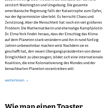
zerstört Washington und Umgebung. Die gesamte
amerikanische Regierung fällt der Katastrophe zum Opfer,
nur der Agrarminister überlebt. Es herrscht Chaos und
Zerstörung. Aber die Menschheit hat noch ein viel größeres
Problem: Die Mathematikerin und ehemalige Kampfpilotin
Dr. Elma York findet heraus, dass der Einschlag das Klima
auf dem Planeten stark verändern und ihn in rund fünfzig
Jahren unbewohnbar machen wird. Nachdem sie es
geschafft hat, den neuen Übergangspräsidenten von dieser
Dringlichkeit zu überzeugen, bildet sich eine internationale
Koalition, die eine Kolonialisierung des Mondes und der
benachbarten Planeten vorantreiben will.
Mary Robinette Kowal: The Calculating Stars
weiterlesen
→
Wie man einen Toaster