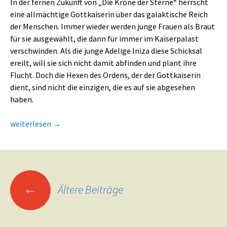
In der fernen Zukunft von „Die Krone der Sterne“ herrscht
eine allmächtige Gottkaiserin über das galaktische Reich
der Menschen. Immer wieder werden junge Frauen als Braut
für sie ausgewählt, die dann für immer im Kaiserpalast
verschwinden. Als die junge Adelige Iniza diese Schicksal
ereilt, will sie sich nicht damit abfinden und plant ihre
Flucht. Doch die Hexen des Ordens, der der Gottkaiserin
dient, sind nicht die einzigen, die es auf sie abgesehen
haben.
Die Krone der Sterne
weiterlesen
→
Beitragsnavigation
←
Ältere Beiträge