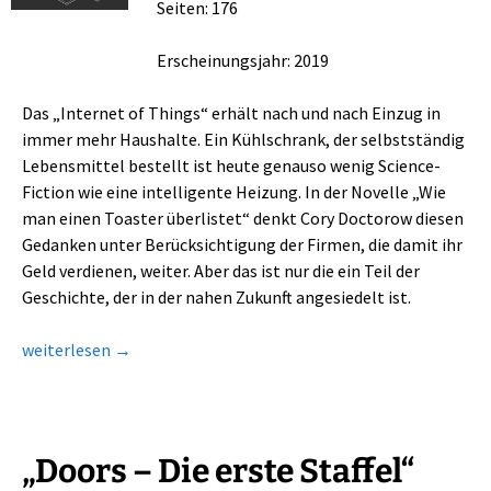
Seiten: 176
Erscheinungsjahr: 2019
Das „Internet of Things“ erhält nach und nach Einzug in
immer mehr Haushalte. Ein Kühlschrank, der selbstständig
Lebensmittel bestellt ist heute genauso wenig Science-
Fiction wie eine intelligente Heizung. In der Novelle „Wie
man einen Toaster überlistet“ denkt Cory Doctorow diesen
Gedanken unter Berücksichtigung der Firmen, die damit ihr
Geld verdienen, weiter. Aber das ist nur die ein Teil der
Geschichte, der in der nahen Zukunft angesiedelt ist.
Wie man einen Toaster überlistet
weiterlesen
→
„Doors – Die erste Staffel“