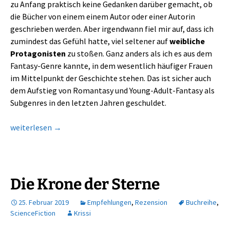
zu Anfang praktisch keine Gedanken darüber gemacht, ob
die Bücher von einem einem Autor oder einer Autorin
geschrieben werden. Aber irgendwann fiel mir auf, dass ich
zumindest das Gefühl hatte, viel seltener auf
weibliche
Protagonisten
zu stoßen. Ganz anders als ich es aus dem
Fantasy-Genre kannte, in dem wesentlich häufiger Frauen
im Mittelpunkt der Geschichte stehen. Das ist sicher auch
dem Aufstieg von Romantasy und Young-Adult-Fantasy als
Subgenres in den letzten Jahren geschuldet.
Science-Fiction – ein Genre ohne Platz für Frauen?
weiterlesen
→
Die Krone der Sterne
25. Februar 2019
Empfehlungen
,
Rezension
Buchreihe
,
ScienceFiction
Krissi