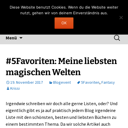
Zum
Gerngelesen
Diese Website benutzt Cookies. Wenn du die Website weiter
Inhalt
nutzt, gehen wir von deinem Einverständnis aus.
"Lesen heißt, durch fremde Hand träumen"
springen
OK
(Fernando Pessoa)
Suchen
Menü
nach:
#5Favoriten: Meine liebsten
magischen Welten
19. November 2017
Blogevent
5Favoriten
,
Fantasy
Krissi
Irgendwie schreiben wir doch alle gerne Listen, oder? Und
eigentlich gibt es ja auf praktisch jedem Blog irgendeine
Liste mit den schönsten, besten und liebsten Büchern zu
einem bestimmten Thema. Da wir solche Artikel auch