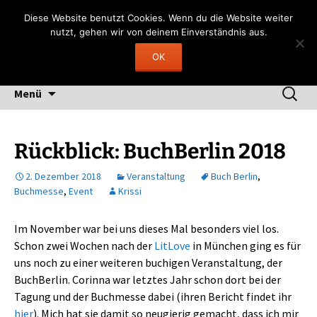
Zum
Gerngelesen
Diese Website benutzt Cookies. Wenn du die Website weiter
Inhalt
nutzt, gehen wir von deinem Einverständnis aus.
"Lesen heißt, durch fremde Hand träumen"
springen
OK
(Fernando Pessoa)
Suchen
Menü
nach:
Rückblick: BuchBerlin 2018
2. Dezember 2018
Veranstaltung
Buch Berlin
,
Buchmesse
,
Event
Krissi
Im November war bei uns dieses Mal besonders viel los.
Schon zwei Wochen nach der
LitLove
in München ging es für
uns noch zu einer weiteren buchigen Veranstaltung, der
BuchBerlin. Corinna war letztes Jahr schon dort bei der
Tagung und der Buchmesse dabei (ihren Bericht findet ihr
hier
). Mich hat sie damit so neugierig gemacht, dass ich mir