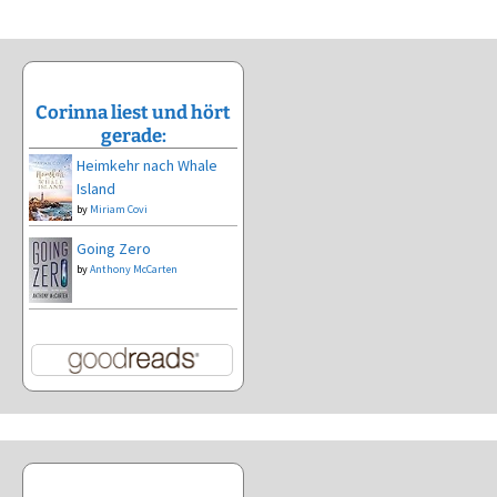
Corinna liest und hört
gerade:
Heimkehr nach Whale
Island
by
Miriam Covi
Going Zero
by
Anthony McCarten