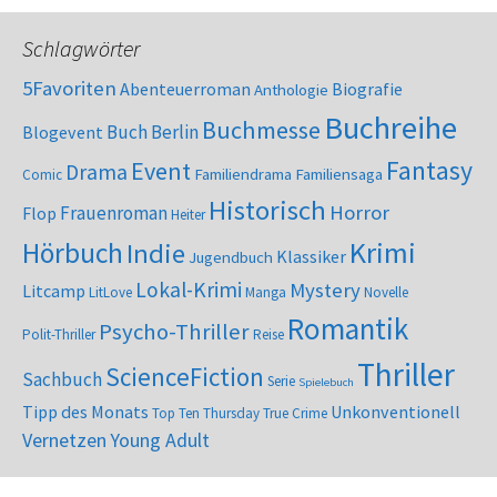
Schlagwörter
5Favoriten
Abenteuerroman
Biografie
Anthologie
Buchreihe
Buchmesse
Buch Berlin
Blogevent
Fantasy
Event
Drama
Familiendrama
Familiensaga
Comic
Historisch
Horror
Frauenroman
Flop
Heiter
Krimi
Hörbuch
Indie
Klassiker
Jugendbuch
Lokal-Krimi
Mystery
Litcamp
LitLove
Manga
Novelle
Romantik
Psycho-Thriller
Polit-Thriller
Reise
Thriller
ScienceFiction
Sachbuch
Serie
Spielebuch
Tipp des Monats
Unkonventionell
Top Ten Thursday
True Crime
Vernetzen
Young Adult