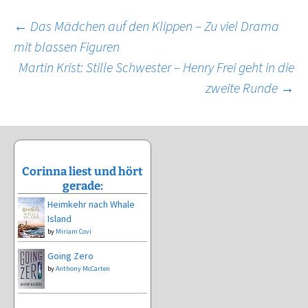
Beitragsnavigation
←
Das Mädchen auf den Klippen – Zu viel Drama
mit blassen Figuren
Martin Krist: Stille Schwester – Henry Frei geht in die
zweite Runde
→
Corinna liest und hört
gerade:
Heimkehr nach Whale
Island
by
Miriam Covi
Going Zero
by
Anthony McCarten