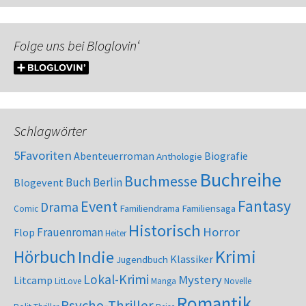
Folge uns bei Bloglovin‘
Schlagwörter
5Favoriten
Abenteuerroman
Biografie
Anthologie
Buchreihe
Buchmesse
Buch Berlin
Blogevent
Fantasy
Event
Drama
Familiendrama
Familiensaga
Comic
Historisch
Horror
Frauenroman
Flop
Heiter
Krimi
Hörbuch
Indie
Klassiker
Jugendbuch
Lokal-Krimi
Mystery
Litcamp
LitLove
Manga
Novelle
Romantik
Psycho-Thriller