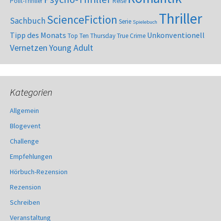
Polit-Thriller
Reise
Thriller
ScienceFiction
Sachbuch
Serie
Spielebuch
Tipp des Monats
Unkonventionell
Top Ten Thursday
True Crime
Vernetzen
Young Adult
Kategorien
Allgemein
Blogevent
Challenge
Empfehlungen
Hörbuch-Rezension
Rezension
Schreiben
Veranstaltung