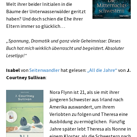
Welt ihrer beider Initialen in die
Bäume der Unterwasserwälder geritzt
haben? Und doch schien die Ehe ihrer
Eltern immer so glücklich…
„Spannung, Dramatik und ganz viele Geheimnisse: Dieses
Buch hat mich wirklich überrascht und begeistert. Absoluter
Lesetipp!“
Isabel
von
Seitenwandler
hat gelesen:
„All die Jahre“
von
J.
Courtney Sullivan
:
Nora Flynn ist 21, als sie mit ihrer
jüngeren Schwester aus Irland nach
Amerika auswandert, um ihrem
Verlobten zu folgen und Theresa eine
Ausbildung zu ermöglichen. Fünzfig
Jahre später lebt Theresa als Nonne in
einem Kloster, als die Schwestern nach