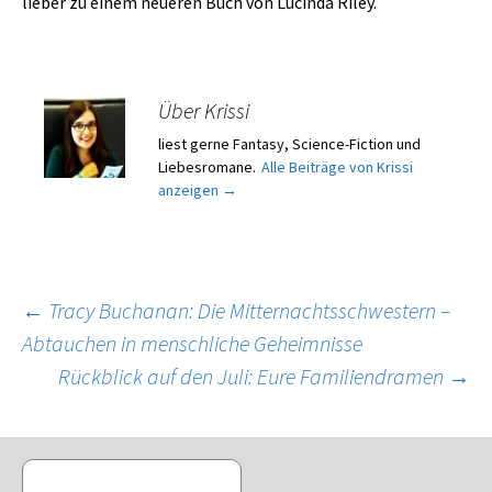
lieber zu einem neueren Buch von Lucinda Riley.
Über Krissi
liest gerne Fantasy, Science-Fiction und
Liebesromane.
Alle Beiträge von Krissi
anzeigen
→
Beitragsnavigation
←
Tracy Buchanan: Die Mitternachtsschwestern –
Abtauchen in menschliche Geheimnisse
Rückblick auf den Juli: Eure Familiendramen
→