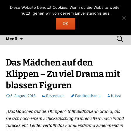
Zum
Gerngelesen
Diese Website benutzt Cookies. Wenn du die Website weiter
Inhalt
nutzt, gehen wir von deinem Einverständnis aus.
"Lesen heißt, durch fremde Hand träumen"
springen
OK
(Fernando Pessoa)
Suchen
Menü
nach:
Das Mädchen auf den
Klippen – Zu viel Drama mit
blassen Figuren
5. August 2018
Rezension
Familiendrama
Krissi
„Das Mädchen auf den Klippen“ trifft Bildhauerin Grania, als
sie sich nach einem Schicksalschlag zu ihren Eltern nach Irland
zurückzieht. Leider verfällt das Familiendrama zunehmend in