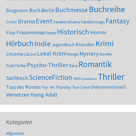
Buchreihe
Buchmesse
Buch Berlin
Blogevent
Fantasy
Event
Drama
Familiendrama
Familiensaga
Comic
Historisch
Horror
Frauenroman
Flop
Heiter
Krimi
Hörbuch
Indie
Klassiker
Jugendbuch
Lokal-Krimi
Mystery
Litcamp
LitLove
Manga
Novelle
Romantik
Psycho-Thriller
Polit-Thriller
Reise
Thriller
ScienceFiction
Sachbuch
Serie
Spielebuch
Tipp des Monats
Unkonventionell
Top Ten Thursday
True Crime
Vernetzen
Young Adult
Kategorien
Allgemein