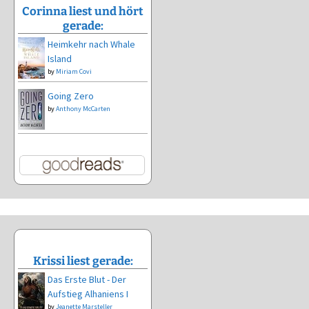
Corinna liest und hört
gerade:
Heimkehr nach Whale
Island
by
Miriam Covi
Going Zero
by
Anthony McCarten
Krissi liest gerade:
Das Erste Blut - Der
Aufstieg Alhaniens I
by
Jeanette Marsteller