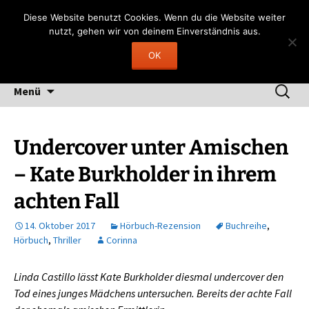
Zum
Gerngelesen
Diese Website benutzt Cookies. Wenn du die Website weiter
Inhalt
nutzt, gehen wir von deinem Einverständnis aus.
"Lesen heißt, durch fremde Hand träumen"
springen
OK
(Fernando Pessoa)
Suchen
Menü
nach:
Undercover unter Amischen
– Kate Burkholder in ihrem
achten Fall
14. Oktober 2017
Hörbuch-Rezension
Buchreihe
,
Hörbuch
,
Thriller
Corinna
Linda Castillo lässt Kate Burkholder diesmal undercover den
Tod eines junges Mädchens untersuchen. Bereits der achte Fall