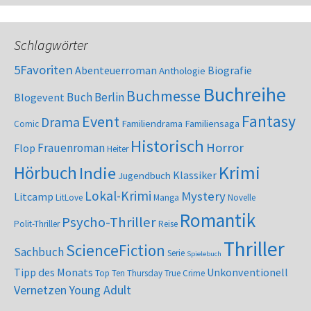
Schlagwörter
5Favoriten
Abenteuerroman
Biografie
Anthologie
Buchreihe
Buchmesse
Buch Berlin
Blogevent
Fantasy
Event
Drama
Familiendrama
Familiensaga
Comic
Historisch
Horror
Frauenroman
Flop
Heiter
Krimi
Hörbuch
Indie
Klassiker
Jugendbuch
Lokal-Krimi
Mystery
Litcamp
LitLove
Manga
Novelle
Romantik
Psycho-Thriller
Polit-Thriller
Reise
Thriller
ScienceFiction
Sachbuch
Serie
Spielebuch
Tipp des Monats
Unkonventionell
Top Ten Thursday
True Crime
Vernetzen
Young Adult