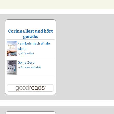
Corinna liest und hört
gerade:
Heimkehr nach Whale
Island
by
Miriam Covi
Going Zero
by
Anthony McCarten