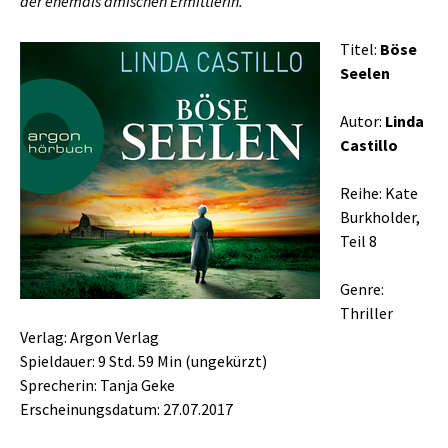
der ehemals amischen Ermittlerin.
Titel:
Böse
Seelen
Autor:
Linda
Castillo
Reihe: Kate
Burkholder,
Teil 8
Genre:
Thriller
Verlag: Argon Verlag
Spieldauer: 9 Std. 59 Min (ungekürzt)
Sprecherin: Tanja Geke
Erscheinungsdatum: 27.07.2017