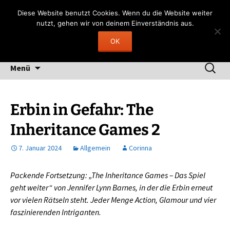
Zum
Gerngelesen
Diese Website benutzt Cookies. Wenn du die Website weiter
Inhalt
nutzt, gehen wir von deinem Einverständnis aus.
"Lesen heißt, durch fremde Hand träumen"
springen
OK
(Fernando Pessoa)
Suchen
Menü
nach:
Erbin in Gefahr: The
Inheritance Games 2
7. Januar 2024
Allgemein
Corinna
Packende Fortsetzung: „The Inheritance Games – Das Spiel
geht weiter“ von Jennifer Lynn Barnes, in der die Erbin erneut
vor vielen Rätseln steht. Jeder Menge Action, Glamour und vier
faszinierenden Intriganten.