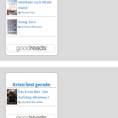
Heimkehr nach Whale
Island
by
Miriam Covi
Going Zero
by
Anthony McCarten
Krissi liest gerade:
Das Erste Blut - Der
Aufstieg Alhaniens I
by
Jeanette Marsteller