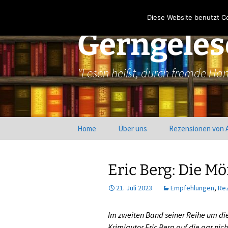
Zum
Inhalt
Diese Website benutzt Co
springen
Gerngele
"Lesen heißt, durch fremde Ha
Home
Über uns
Rezensionen von 
Eric Berg: Die Mö
21. Juli 2023
Empfehlungen
,
Re
Im zweiten Band seiner Reihe um die
Krimiautor Eric Berg auf die gar nic