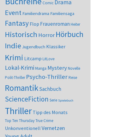
Buchreihe
Drama
Comic
Event
Familiendrama
Familiensaga
Fantasy
Frauenroman
Flop
Heiter
Hörbuch
Historisch
Horror
Indie
Klassiker
Jugendbuch
Krimi
Litcamp
LitLove
Lokal-Krimi
Mystery
Manga
Novelle
Psycho-Thriller
Polit-Thriller
Reise
Romantik
Sachbuch
ScienceFiction
Serie
Spielebuch
Thriller
Tipp des Monats
Top Ten Thursday
True Crime
Vernetzen
Unkonventionell
Young Adult