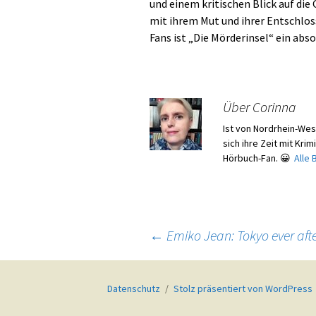
und einem kritischen Blick auf die 
mit ihrem Mut und ihrer Entschloss
Fans ist „Die Mörderinsel“ ein abso
Über Corinna
Ist von Nordrhein-We
sich ihre Zeit mit Kri
Hörbuch-Fan. 😀
Alle
Beitragsnavigation
←
Emiko Jean: Tokyo ever aft
Datenschutz
Stolz präsentiert von WordPress