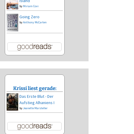
Island
by
Miriam Covi
Going Zero
by
Anthony McCarten
Krissi liest gerade:
Das Erste Blut - Der
Aufstieg Alhaniens I
by
Jeanette Marsteller