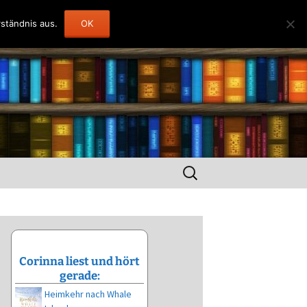
ständnis aus.
OK
Suchen
nach:
Corinna liest und hört
gerade:
Heimkehr nach Whale