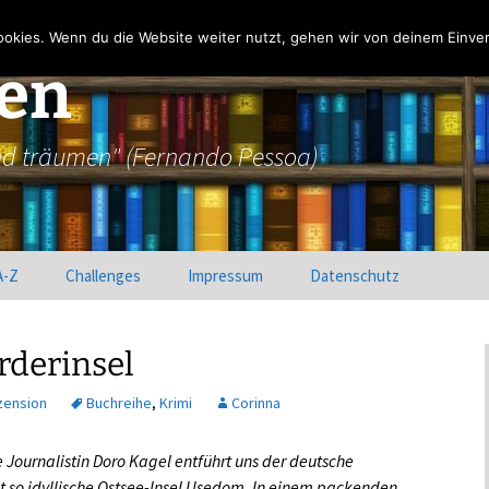
okies. Wenn du die Website weiter nutzt, gehen wir von deinem Einver
sen
nd träumen" (Fernando Pessoa)
A-Z
Challenges
Impressum
Datenschutz
Lesechallenge: Reise
Corinnas Reise durch die
durch die Genres
Genres
rderinsel
Corinna: Indie-Challenge
Krissis Reise durch die
zension
Buchreihe
,
Krimi
Corinna
Genres
Krissi: Edelstein-
Challenge
 Journalistin Doro Kagel entführt uns der deutsche
ht so idyllische Ostsee-Insel Usedom. In einem packenden