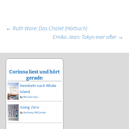
Beitragsnavigation
←
Ruth Ware: Das Chalet (Hörbuch)
Emiko Jean: Tokyo ever after
→
Corinna liest und hört
gerade:
Heimkehr nach Whale
Island
by
Miriam Covi
Going Zero
by
Anthony McCarten