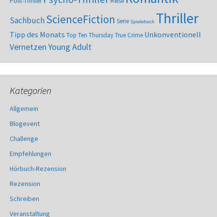
Polit-Thriller
Reise
Thriller
ScienceFiction
Sachbuch
Serie
Spielebuch
Tipp des Monats
Unkonventionell
Top Ten Thursday
True Crime
Vernetzen
Young Adult
Kategorien
Allgemein
Blogevent
Challenge
Empfehlungen
Hörbuch-Rezension
Rezension
Schreiben
Veranstaltung