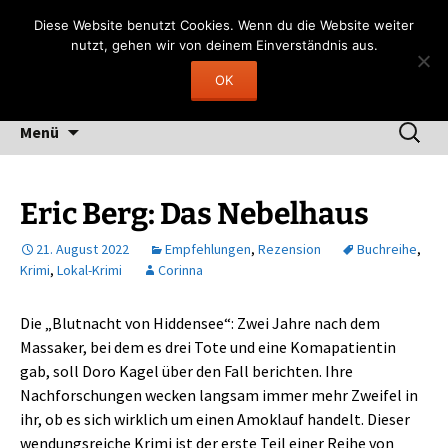
Zum
Gerngelesen
Diese Website benutzt Cookies. Wenn du die Website weiter
Inhalt
nutzt, gehen wir von deinem Einverständnis aus.
"Lesen heißt, durch fremde Hand träumen"
springen
OK
(Fernando Pessoa)
Suchen
Menü
nach:
Eric Berg: Das Nebelhaus
21. August 2022
Empfehlungen
,
Rezension
Buchreihe
,
Krimi
,
Lokal-Krimi
Corinna
Die „Blutnacht von Hiddensee“: Zwei Jahre nach dem
Massaker, bei dem es drei Tote und eine Komapatientin
gab, soll Doro Kagel über den Fall berichten. Ihre
Nachforschungen wecken langsam immer mehr Zweifel in
ihr, ob es sich wirklich um einen Amoklauf handelt. Dieser
wendungsreiche Krimi ist der erste Teil einer Reihe von