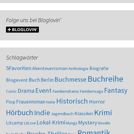
Folge uns bei Bloglovin‘
Schlagwörter
5Favoriten
Abenteuerroman
Biografie
Anthologie
Buchreihe
Buchmesse
Buch Berlin
Blogevent
Fantasy
Event
Drama
Familiendrama
Familiensaga
Comic
Historisch
Horror
Frauenroman
Flop
Heiter
Krimi
Hörbuch
Indie
Klassiker
Jugendbuch
Lokal-Krimi
Mystery
Litcamp
LitLove
Manga
Novelle
Romantik
Psycho-Thriller