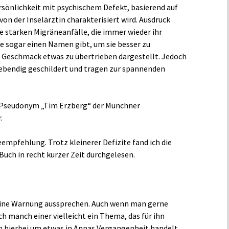
rsönlichkeit mit psychischem Defekt, basierend auf
von der Inselärztin charakterisiert wird. Ausdruck
re starken Migräneanfälle, die immer wieder ihr
e sogar einen Namen gibt, um sie besser zu
 Geschmack etwas zu übertrieben dargestellt. Jedoch
lebendig geschildert und tragen zur spannenden
m Pseudonym „Tim Erzberg“ der Münchner
.
eempfehlung. Trotz kleinerer Defizite fand ich die
Buch in recht kurzer Zeit durchgelesen.
 eine Warnung aussprechen. Auch wenn man gerne
och manch einer vielleicht ein Thema, das für ihn
ch hierbei um etwas in Annas Vergangenheit handelt,