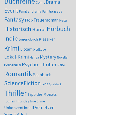
Buchreihe
Drama
Comic
Event
Familiendrama
Familiensaga
Fantasy
Frauenroman
Flop
Heiter
Hörbuch
Historisch
Horror
Indie
Klassiker
Jugendbuch
Krimi
Litcamp
LitLove
Lokal-Krimi
Mystery
Manga
Novelle
Psycho-Thriller
Polit-Thriller
Reise
Romantik
Sachbuch
ScienceFiction
Serie
Spielebuch
Thriller
Tipp des Monats
Top Ten Thursday
True Crime
Vernetzen
Unkonventionell
Young Adult