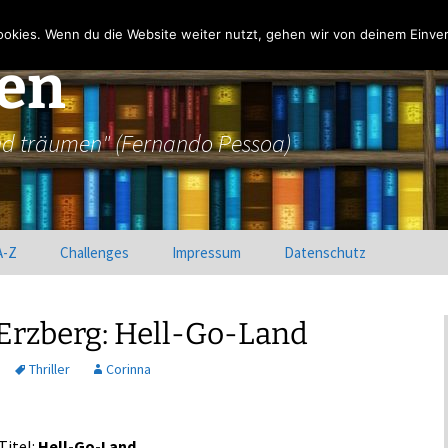
okies. Wenn du die Website weiter nutzt, gehen wir von deinem Einver
sen
nd träumen" (Fernando Pessoa)
A-Z
Challenges
Impressum
Datenschutz
Lesechallenge: Reise
Corinnas Reise durch die
durch die Genres
Genres
Erzberg: Hell-Go-Land
Corinna: Indie-Challenge
Krissis Reise durch die
Thriller
Corinna
Genres
Krissi: Edelstein-
Challenge
Titel:
Hell-Go-Land