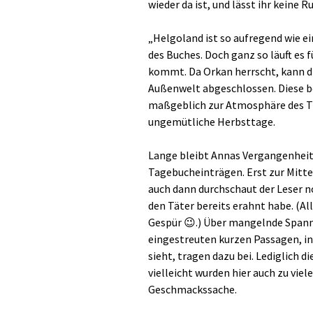
wieder da ist, und lässt ihr keine
„Helgoland ist so aufregend wie e
des Buches. Doch ganz so läuft es f
kommt. Da Orkan herrscht, kann di
Außenwelt abgeschlossen. Diese 
maßgeblich zur Atmosphäre des Thri
ungemütliche Herbsttage.
Lange bleibt Annas Vergangenheit r
Tagebucheinträgen. Erst zur Mitte 
auch dann durchschaut der Leser 
den Täter bereits erahnt habe. (Al
Gespür 😉.) Über mangelnde Spann
eingestreuten kurzen Passagen, i
sieht, tragen dazu bei. Lediglich 
vielleicht wurden hier auch zu viel
Geschmackssache.