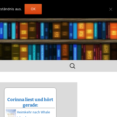
ständnis aus.
OK
Suchen
nach:
Corinna liest und hört
gerade:
Heimkehr nach Whale