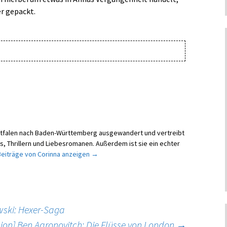
er gepackt.
t geschildert
stfalen nach Baden-Württemberg ausgewandert und vertreibt
mis, Thrillern und Liebesromanen. Außerdem ist sie ein echter
 Beiträge von Corinna anzeigen
→
wski: Hexer-Saga
ion] Ben Aaronovitch: Die Flüsse von London
→