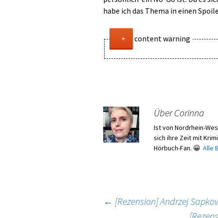
habe ich das Thema in einen Spoil
content warning
Vergewaltigung, recht detaillier
Über Corinna
Ist von Nordrhein-We
sich ihre Zeit mit Kri
Hörbuch-Fan. 😀
Alle
Beitragsnavigation
←
[Rezension] Andrzej Sapko
[Rezens