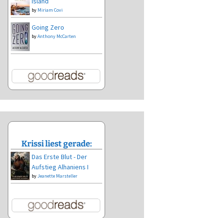
Island
by
Miriam Covi
Going Zero
by
Anthony McCarten
Krissi liest gerade:
Das Erste Blut - Der
Aufstieg Alhaniens I
by
Jeanette Marsteller