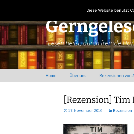
Zum
Inhalt
Diese Website benutzt Co
springen
Gerngele
"Lesen heißt, durch fremde Ha
Home
Über uns
Rezensionen von 
[Rezension] Tim 
17. November 2016
Rezension