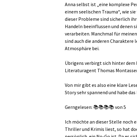
Anna selbst ist „eine komplexe Pe
einem seelischen Trauma“, wie sie 
dieser Probleme sind sicherlich ih
Handeln beeinflussen und denen si
verarbeiten. Manchmal für meinen
sind auch die anderen Charaktere 
Atmosphäre bei.
Übrigens verbirgt sich hinter de
Literaturagent Thomas Montasser
Von mir gibt es also eine klare Les
Story sehr spannend und habe das 
Gerngelesen: 📚📚📚📚 von 5
Ich möchte an dieser Stelle noch
Thriller und Krimis liest, so hat d
persönlich ein No-Go ist. Da es si