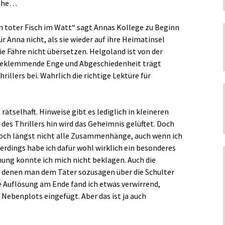
 Ruhe…
in toter Fisch im Watt“ sagt Annas Kollege zu Beginn
ür Anna nicht, als sie wieder auf ihre Heimatinsel
e Fähre nicht übersetzen. Helgoland ist von der
beklemmende Enge und Abgeschiedenheit trägt
llers bei. Wahrlich die richtige Lektüre für
ätselhaft. Hinweise gibt es lediglich in kleineren
des Thrillers hin wird das Geheimnis gelüftet. Doch
noch längst nicht alle Zusammenhänge, auch wenn ich
lerdings habe ich dafür wohl wirklich ein besonderes
ung konnte ich mich nicht beklagen. Auch die
n denen man dem Täter sozusagen über die Schulter
die Auflösung am Ende fand ich etwas verwirrend,
e Nebenplots eingefügt. Aber das ist ja auch