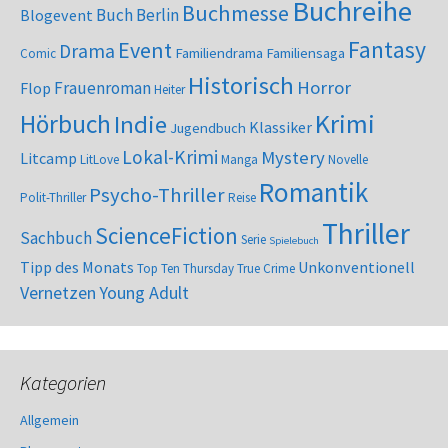
Buchreihe
Buchmesse
Buch Berlin
Blogevent
Fantasy
Event
Drama
Familiendrama
Familiensaga
Comic
Historisch
Horror
Frauenroman
Flop
Heiter
Krimi
Hörbuch
Indie
Klassiker
Jugendbuch
Lokal-Krimi
Mystery
Litcamp
LitLove
Manga
Novelle
Romantik
Psycho-Thriller
Polit-Thriller
Reise
Thriller
ScienceFiction
Sachbuch
Serie
Spielebuch
Tipp des Monats
Unkonventionell
Top Ten Thursday
True Crime
Vernetzen
Young Adult
Kategorien
Allgemein