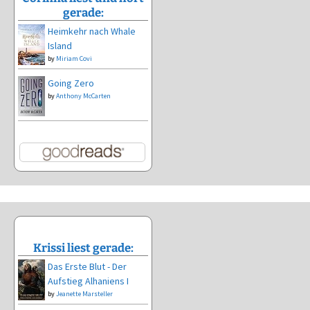
gerade:
Heimkehr nach Whale
Island
by
Miriam Covi
Going Zero
by
Anthony McCarten
Krissi liest gerade:
Das Erste Blut - Der
Aufstieg Alhaniens I
by
Jeanette Marsteller