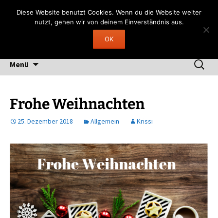
Zum
Gerngelesen
Diese Website benutzt Cookies. Wenn du die Website weiter
Inhalt
nutzt, gehen wir von deinem Einverständnis aus.
"Lesen heißt, durch fremde Hand träumen"
springen
OK
(Fernando Pessoa)
Suchen
Menü
nach:
Frohe Weihnachten
25. Dezember 2018
Allgemein
Krissi