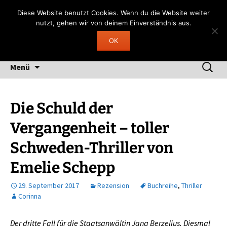
Zum
Gerngelesen
Diese Website benutzt Cookies. Wenn du die Website weiter
Inhalt
nutzt, gehen wir von deinem Einverständnis aus.
"Lesen heißt, durch fremde Hand träumen"
springen
OK
(Fernando Pessoa)
Suchen
Menü
nach:
Die Schuld der
Vergangenheit – toller
Schweden-Thriller von
Emelie Schepp
29. September 2017
Rezension
Buchreihe
,
Thriller
Corinna
Der dritte Fall für die Staatsanwältin Jana Berzelius. Diesmal