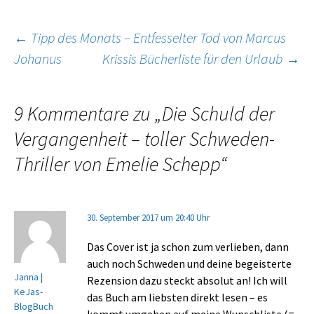
Beitragsnavigation
←
Tipp des Monats – Entfesselter Tod von Marcus
Johanus
Krissis Bücherliste für den Urlaub
→
9 Kommentare zu „
Die Schuld der
Vergangenheit – toller Schweden-
Thriller von Emelie Schepp
“
30. September 2017 um 20:40 Uhr
Das Cover ist ja schon zum verlieben, dann
auch noch Schweden und deine begeisterte
Janna |
Rezension dazu steckt absolut an! Ich will
KeJas-
das Buch am liebsten direkt lesen – es
BlogBuch