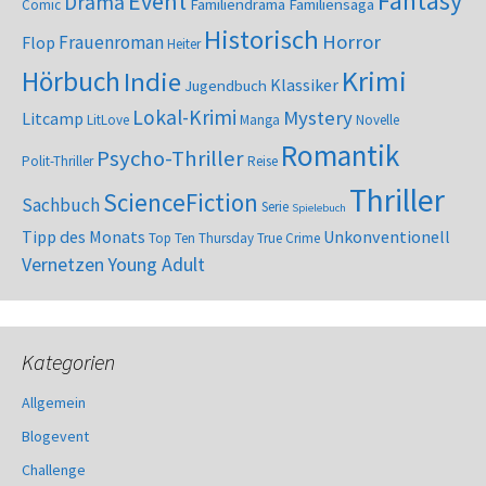
Fantasy
Event
Drama
Familiendrama
Familiensaga
Comic
Historisch
Horror
Frauenroman
Flop
Heiter
Krimi
Hörbuch
Indie
Klassiker
Jugendbuch
Lokal-Krimi
Mystery
Litcamp
LitLove
Manga
Novelle
Romantik
Psycho-Thriller
Polit-Thriller
Reise
Thriller
ScienceFiction
Sachbuch
Serie
Spielebuch
Tipp des Monats
Unkonventionell
Top Ten Thursday
True Crime
Vernetzen
Young Adult
Kategorien
Allgemein
Blogevent
Challenge