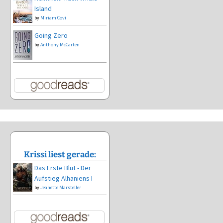
Island
by
Miriam Covi
Going Zero
by
Anthony McCarten
Krissi liest gerade:
Das Erste Blut - Der
Aufstieg Alhaniens I
by
Jeanette Marsteller