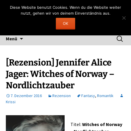
Zum
Gerngelesen
Diese Website benutzt Cookies. Wenn du die Website weiter
Inhalt
nutzt, gehen wir von deinem Einverständnis aus.
"Lesen heißt, durch fremde Hand träumen"
springen
OK
(Fernando Pessoa)
Suchen
Menü
nach:
[Rezension] Jennifer Alice
Jager: Witches of Norway –
Nordlichtzauber
7. Dezember 2016
Rezension
Fantasy
,
Romantik
Krissi
Titel:
Witches of Norway