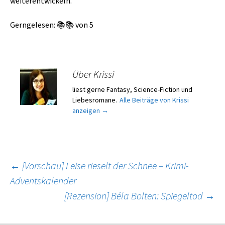
weiterentwickeln.
Gerngelesen: 📚📚 von 5
Über Krissi
liest gerne Fantasy, Science-Fiction und
Liebesromane.
Alle Beiträge von Krissi
anzeigen
→
Beitragsnavigation
←
[Vorschau] Leise rieselt der Schnee – Krimi-
Adventskalender
[Rezension] Béla Bolten: Spiegeltod
→