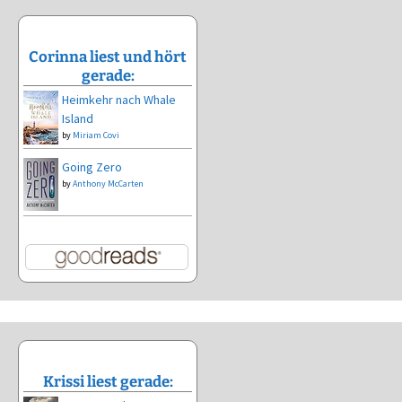
Corinna liest und hört
gerade:
Heimkehr nach Whale
Island
by
Miriam Covi
Going Zero
by
Anthony McCarten
Krissi liest gerade: