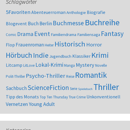
Schlagwörter
5Favoriten
Abenteuerroman
Biografie
Anthologie
Buchreihe
Buchmesse
Buch Berlin
Blogevent
Fantasy
Event
Drama
Familiendrama
Familiensaga
Comic
Historisch
Horror
Frauenroman
Flop
Heiter
Krimi
Hörbuch
Indie
Klassiker
Jugendbuch
Lokal-Krimi
Mystery
Litcamp
LitLove
Manga
Novelle
Romantik
Psycho-Thriller
Polit-Thriller
Reise
Thriller
ScienceFiction
Sachbuch
Serie
Spielebuch
Tipp des Monats
Unkonventionell
Top Ten Thursday
True Crime
Vernetzen
Young Adult