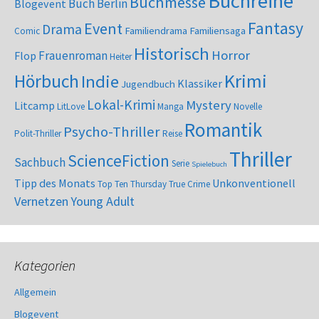
Buchreihe
Buchmesse
Buch Berlin
Blogevent
Fantasy
Event
Drama
Familiendrama
Familiensaga
Comic
Historisch
Horror
Frauenroman
Flop
Heiter
Krimi
Hörbuch
Indie
Klassiker
Jugendbuch
Lokal-Krimi
Mystery
Litcamp
LitLove
Manga
Novelle
Romantik
Psycho-Thriller
Polit-Thriller
Reise
Thriller
ScienceFiction
Sachbuch
Serie
Spielebuch
Tipp des Monats
Unkonventionell
Top Ten Thursday
True Crime
Vernetzen
Young Adult
Kategorien
Allgemein
Blogevent