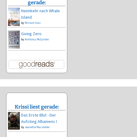
gerade:
Heimkehr nach Whale
Island
by
Miriam Covi
Going Zero
by
Anthony McCarten
Krissi liest gerade:
Das Erste Blut - Der
Aufstieg Alhaniens I
by
Jeanette Marsteller